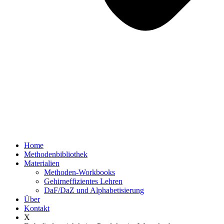
Home
Methodenbibliothek
Materialien
Methoden-Workbooks
Gehirneffizientes Lehren
DaF/DaZ und Alphabetisierung
Über
Kontakt
X