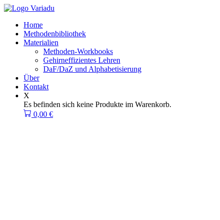
Zum
Inhalt
Home
springen
Methodenbibliothek
Materialien
Methoden-Workbooks
Gehirneffizientes Lehren
DaF/DaZ und Alphabetisierung
Über
Kontakt
X
Es befinden sich keine Produkte im Warenkorb.
0,00
€