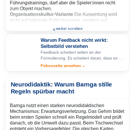
Führungstrainings, darf aber die Spieler:innen nicht
zum Objekt machen.
Organisationskultur-Variante
Die Auswertung wird
nicht auf nationale Kultur bezogen, sondern auf
Abteilungen, Professionen, Schulformen, Fachkulturen
weiter scrollen
oder Arbeitsstile. Das ist oft produktiver, wenn die
Gruppe kulturelle Zuschreibungen vermeiden oder
Warum Feedback nicht wirkt:
breiter über stille Regeln sprechen soll.
Selbstbild verstehen
Reflexionsvariante mit digitaler Sicherung
Das
Feedback scheitert selten an der
eigentliche Kartenspiel bleibt analog, die Auswertung
Formulierung. Es scheitert daran, dass es auf
kann aber mit digitalen Reflexionsfragen, stillen
ein bestehendes Selbstbild trifft. Diese
→
Fokusseite ansehen
Schreibphasen oder anonymen Rückmeldungen
Fokusseite zeigt, warum Rückmeldungen oft
ergänzt werden. Reines Online-Barnga ist möglich,
verstanden, aber nicht übernommen werden,
verliert jedoch leicht die körperliche und soziale Dichte
woran du das erkennst und wie du Räume so
Neurodidaktik: Warum Barnga stille
der Originalform.
gestaltest, dass Feedback überhaupt
Regeln spürbar macht
wirksam werden kann.
Barnga nutzt einen starken neurodidaktischen
Mechanismus: Erwartungsverletzung. Das Gehirn bildet
beim ersten Spielen schnell ein Regelmodell und prüft
danach, ob die Umwelt dazu passt. Beim Tischwechsel
entsteht ein Vorhersagefehler: Die gleichen Karten,