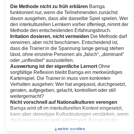
Die Methode nicht zu früh erklären
Barnga
funktioniert nur, wenn die Teilnehmenden zunächst
davon ausgehen, dass alle dasselbe Spiel spielen. Wer
den interkulturellen Lernkern vorher offenlegt, nimmt der
Methode den entscheidenden Erfahrungsbruch.
Irritation dosieren, nicht vermeiden
Die Methode darf
verwirren, aber nicht beschämen. Entscheidend ist,
dass die Trainer:in die Spannung lange genug stehen
lässt, ohne einzelne Personen als „falsch“, „dominant“
oder „unflexibel“ auszustellen.
Auswertung ist der eigentliche Lernort
Ohne
sorgfältige Reflexion bleibt Barnga ein merkwürdiges
Kartenspiel. Die Trainer:in muss vom konkreten
Verhalten ausgehen: Wer hat angepasst, durchgesetzt,
geraten, aufgegeben, gelacht, kontrolliert oder still
weitergemacht?
Nicht vorschnell auf Nationalkulturen verengen
Barnga wird oft im interkulturellen Kontext eingesetzt,
kann aber stereotype Kulturdeutungen verstärken, wenn
die Auswertung zu grob geführt wird. Besser ist die
Frage: Welche stillen Regeln wirken in Gruppen,
weiter scrollen
Organisationen, Milieus, Sprachen, Fachkulturen oder