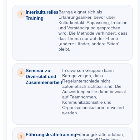
Interkulturelles
Barnga eignet sich als
1
Erfahrungsanker, bevor über
Training
Kulturkontakt, Anpassung, Irritation
und Verständigung gesprochen
wird. Die Methode verhindert, dass
das Thema nur auf der Ebene
„andere Länder, andere Sitten“
bleibt.
Seminar zu
In diversen Gruppen kann
2
Barnga zeigen, dass
Diversität und
Regelunterschiede nicht
Zusammenarbeit
automatisch sichtbar sind. Die
Auswertung sollte dann bewusst
auf Teamnormen,
Kommunikationsstile und
Organisationskulturen erweitert
werden.
Führungskräftetraining
Führungskräfte erleben,
3
wie schnell Verhalten