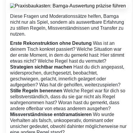
Auswertung sorgfältig führen
Nach dem Spiel wird
die Erfahrung rekonstruiert: Was ist passiert? Welche
Regeln wurden vermutet? Wie wurde mit Unsicherheit
Diese Fragen und Moderationssätze helfen, Barnga
umgegangen? Erst danach wird auf Kulturkontakt,
nicht nur als Spiel, sondern als auswertbare Erfahrung
Organisationen, Teams, Schule, Migration oder
zu stillen Regeln, Missverständnissen und Transfer zu
internationale Zusammenarbeit übertragen.
nutzen.
Erste Rekonstruktion ohne Deutung
Was ist an
deinem Tisch konkret passiert? Welche Situation war
der erste Moment, in dem du gemerkt hast: Hier stimmt
etwas nicht? Welche Regel hast du vermutet?
Strategien sichtbar machen
Hast du dich angepasst,
widersprochen, durchgesetzt, beobachtet,
geschwiegen, gelacht, innerlich geärgert oder
aufgegeben? Was hat dir geholfen, weiterzuspielen?
Stille Regeln benennen
Welche Regel war für dich so
selbstverständlich, dass du sie gar nicht als Regel
wahrgenommen hast? Woran hast du gemerkt, dass
andere offenbar von etwas anderem ausgehen?
Missverständnisse entdramatisieren
Wo wurde
Verhalten als falsch, unkooperativ, dominant oder
unsicher gedeutet, obwohl dahinter möglicherweise nur
eine andere Regel stand?