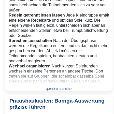
sonst beobachten die Teilnehmenden sich zu sehr von
außen.
Regeln getrennt lesen lassen
Jede Kleingruppe erhält
eine eigene Regelkarte und übt das Spiel kurz. Die
Regeln wirken fast gleich, unterscheiden sich aber an
entscheidenden Stellen, etwa bei Trumpf, Stichwertung
oder Spielziel.
Sprechen ausschalten
Nach der Übungsphase
werden die Regelkarten entfernt und es darf nicht mehr
gesprochen werden. Ab jetzt müssen die
Teilnehmenden spielen, beobachten, deuten und
nonverbal reagieren.
Wechsel organisieren
Nach kurzen Spielrunden
wechseln einzelne Personen an andere Tische. Dort
treffen sie auf Gruppen, die scheinbar dasselbe Spiel
spielen, aber nach anderen stillen Regeln handeln.
Irritation laufen lassen
Die Trainer:in greift nur ein,
weiter scrollen
wenn die Spielstruktur zusammenbricht oder einzelne
Personen bloßgestellt werden. Kleine Konflikte,
Praxisbaukasten: Barnga-Auswertung
Verwirrung, Lachen, Ärger oder Rückzug sind
präzise führen
didaktisch relevant und sollten nicht vorschnell geglättet
werden.