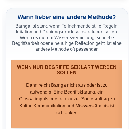
Teams?
Schweigephase ernst nehmen
Das Sprechverbot ist
kein Gag, sondern macht fehlende Metakommunikation
Wann lieber eine andere Methode?
erfahrbar. Wenn Teilnehmende zu früh erklären,
Barnga ist stark, wenn Teilnehmende stille Regeln,
diskutieren oder aushandeln dürfen, verschiebt sich die
Irritation und Deutungsdruck selbst erleben sollen.
Methode von Erfahrung zu Problemlösung.
Wenn es nur um Wissensvermittlung, schnelle
Emotionen nicht wegmoderieren
Ärger, Unsicherheit
Begriffsarbeit oder eine ruhige Reflexion geht, ist eine
oder Lachen sind keine Störung, sondern Material.
andere Methode oft passender.
Wichtig ist, sie nicht psychologisch auszuschlachten,
sondern als Hinweise auf Regelbindung,
Kontrollbedürfnis, Anpassung und Deutungsdruck zu
lesen.
WENN NUR BEGRIFFE GEKLÄRT WERDEN
SOLLEN
Dann reicht Barnga nicht aus oder ist zu
aufwendig. Eine Begriffsklärung, ein
Glossarimpuls oder ein kurzer Sortierauftrag zu
Kultur, Kommunikation und Missverständnis ist
schlanker.