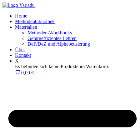
Zum
Inhalt
Home
springen
Methodenbibliothek
Materialien
Methoden-Workbooks
Gehirneffizientes Lehren
DaF/DaZ und Alphabetisierung
Über
Kontakt
X
Es befinden sich keine Produkte im Warenkorb.
0,00
€