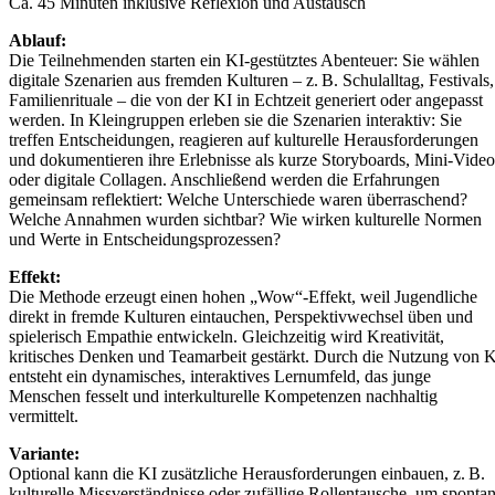
Ca. 45 Minuten inklusive Reflexion und Austausch
Ablauf:
Die Teilnehmenden starten ein KI-gestütztes Abenteuer: Sie wählen
digitale Szenarien aus fremden Kulturen – z. B. Schulalltag, Festivals,
Familienrituale – die von der KI in Echtzeit generiert oder angepasst
werden. In Kleingruppen erleben sie die Szenarien interaktiv: Sie
treffen Entscheidungen, reagieren auf kulturelle Herausforderungen
und dokumentieren ihre Erlebnisse als kurze Storyboards, Mini-Video
oder digitale Collagen. Anschließend werden die Erfahrungen
gemeinsam reflektiert: Welche Unterschiede waren überraschend?
Welche Annahmen wurden sichtbar? Wie wirken kulturelle Normen
und Werte in Entscheidungsprozessen?
Effekt:
Die Methode erzeugt einen hohen „Wow“-Effekt, weil Jugendliche
direkt in fremde Kulturen eintauchen, Perspektivwechsel üben und
spielerisch Empathie entwickeln. Gleichzeitig wird Kreativität,
kritisches Denken und Teamarbeit gestärkt. Durch die Nutzung von 
entsteht ein dynamisches, interaktives Lernumfeld, das junge
Menschen fesselt und interkulturelle Kompetenzen nachhaltig
vermittelt.
Variante:
Optional kann die KI zusätzliche Herausforderungen einbauen, z. B.
kulturelle Missverständnisse oder zufällige Rollentausche, um sponta