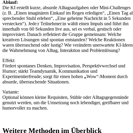
Ablauf:
Die KI erstellt kurze, absurde Alltagsaufgaben oder Mini-Challenges
(z. B. „Einen imaginären Einkauf im Regen erledigen“, „Einen Tag al
sprechender Stuhl erleben“, „Eine geheime Nachricht in 5 Sekunden
verstecken“). Jede:r Teilnehmer:in wählt einen Impuls und führt ihn
innerhalb von 60 Sekunden live aus, sei es verbal, gestisch oder
improvisiert. Danach reflektiert die Gruppe gemeinsam: Welche
kreativen Lösungen sind spontan entstanden? Welche Reaktionen
waren überraschend oder lustig? Wie verändern unerwartete KI-Ideen
die Wahrnehmung von Alltag, Interaktion und Problemlösung?
Effekt:
Fördert spontanes Denken, Improvisation, Perspektivwechsel und
Humor; stärkt Teamdynamik, Kommunikation und
Experimentierfreude; sorgt für einen hohen
„
Wow“-Moment durch
absurde, überraschende Situationen.
Variante:
Optional können kleine Requisiten, Stühle oder Alltagsgegenstände
genutzt werden, um die Umsetzung noch lebendiger, greifbarer und
humorvoller zu machen.
Weitere Methoden im Überblick