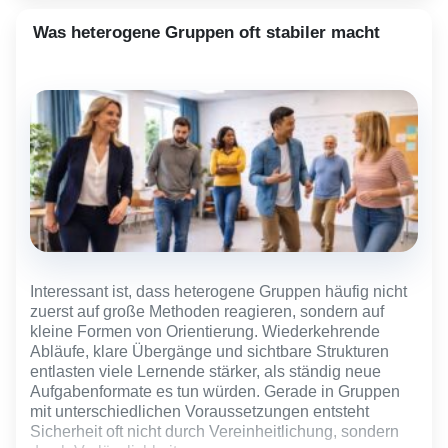
Lehrkraft selbst.
Was heterogene Gruppen oft stabiler macht
Das bedeutet nicht, dass Heterogenität plötzlich
einfach wird. Aber Unterricht verändert sich spürbar,
wenn Unterschiedlichkeit nicht ständig als Ausnahme
behandelt werden muss, sondern als normaler
Bestandteil gemeinsamer Lernprozesse.
Interessant ist, dass heterogene Gruppen häufig nicht
zuerst auf große Methoden reagieren, sondern auf
kleine Formen von Orientierung. Wiederkehrende
Abläufe, klare Übergänge und sichtbare Strukturen
entlasten viele Lernende stärker, als ständig neue
Aufgabenformate es tun würden. Gerade in Gruppen
mit unterschiedlichen Voraussetzungen entsteht
Sicherheit oft nicht durch Vereinheitlichung, sondern