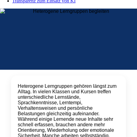
Transparenz zum Einsatz von KI
Heterogene Lerngruppen
Heterogene Lerngruppen gehören längst zum
begleiten
Alltag. In vielen Klassen und Kursen treffen
unterschiedliche Lernstände,
Sprachkenntnisse, Lerntempi,
Verhaltensweisen und persönliche
Belastungen gleichzeitig aufeinander.
Während einige Lernende neue Inhalte sehr
schnell erfassen, brauchen andere mehr
Orientierung, Wiederholung oder emotionale
Sicherheit. Manche arbeiten selbstständig,