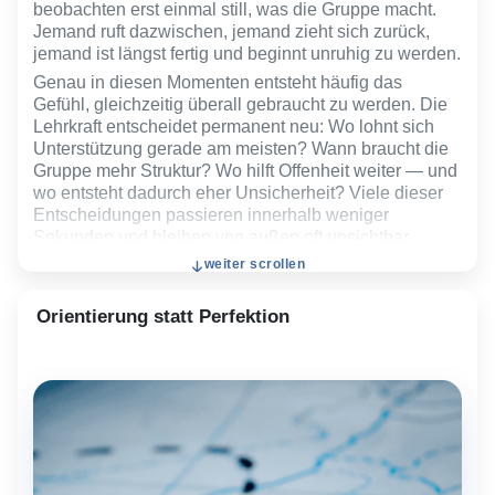
beobachten erst einmal still, was die Gruppe macht.
Jemand ruft dazwischen, jemand zieht sich zurück,
jemand ist längst fertig und beginnt unruhig zu werden.
Genau in diesen Momenten entsteht häufig das
Gefühl, gleichzeitig überall gebraucht zu werden. Die
Lehrkraft entscheidet permanent neu: Wo lohnt sich
Unterstützung gerade am meisten? Wann braucht die
Gruppe mehr Struktur? Wo hilft Offenheit weiter — und
wo entsteht dadurch eher Unsicherheit? Viele dieser
Entscheidungen passieren innerhalb weniger
Sekunden und bleiben von außen oft unsichtbar.
weiter scrollen
Hinzu kommt, dass Unterschiede selten nur fachlich
sind. Manche Lernende kämpfen mit Sprache, andere
mit Konzentration, Motivation oder emotionalem
Orientierung statt Perfektion
Stress. Einige brauchen Bewegung, andere Ruhe.
Während die einen Sicherheit über klare Abläufe
gewinnen, verlieren andere genau dort schnell das
Interesse. Unterricht wird dadurch weniger planbar,
weil dieselbe Situation auf verschiedene Menschen
völlig unterschiedlich wirkt.
Gerade deshalb fühlen sich heterogene Gruppen
häufig nicht einfach „vielfältig“, sondern gleichzeitig