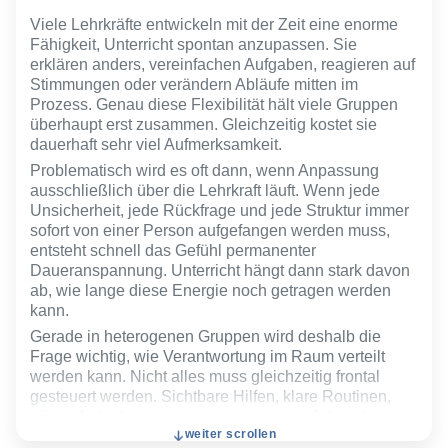
nicht permanent als Störung behandelt wird, sondern
als reale Ausgangslage, mit der Lernen beweglicher
Viele Lehrkräfte entwickeln mit der Zeit eine enorme
umgehen darf.
Fähigkeit, Unterricht spontan anzupassen. Sie
erklären anders, vereinfachen Aufgaben, reagieren auf
Stimmungen oder verändern Abläufe mitten im
Prozess. Genau diese Flexibilität hält viele Gruppen
überhaupt erst zusammen. Gleichzeitig kostet sie
dauerhaft sehr viel Aufmerksamkeit.
Problematisch wird es oft dann, wenn Anpassung
ausschließlich über die Lehrkraft läuft. Wenn jede
Unsicherheit, jede Rückfrage und jede Struktur immer
sofort von einer Person aufgefangen werden muss,
entsteht schnell das Gefühl permanenter
Daueranspannung. Unterricht hängt dann stark davon
ab, wie lange diese Energie noch getragen werden
kann.
Gerade in heterogenen Gruppen wird deshalb die
Frage wichtig, wie Verantwortung im Raum verteilt
werden kann. Nicht alles muss gleichzeitig frontal
gesteuert werden. Sichtbare Hilfen, klare Routinen,
offene Aufgabenwege oder kooperative Arbeitsformen
weiter scrollen
entlasten nicht nur Lernende, sondern oft auch die