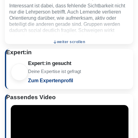
Interessant ist dabei, dass fehlende Sichtbarkeit nicht
nur die Lehrperson betrifft. Auch Lernende verlieren
Orientierung darüber, wie aufmerksam, aktiv oder
beteiligt die anderen gerade sind. Gruppen werden
dadurch sozial deutlich fragiler. Schweigen wirkt
schneller unangenehm, Unsicherheit breitet sich
weiter scrollen
leichter aus und Beteiligung verteilt sich oft immer
ungleicher.
Expert:in
Genau deshalb brauchen Onlinegruppen häufig
Expert:in gesucht
deutlich bewusstere Formen von Sichtbarkeit und
Rückmeldung. Nicht permanente Kamera-Pflicht —
Deine Expertise ist gefragt
sondern kleine soziale Signale, die zeigen: Die
Zum Expertenprofil
anderen sind noch da, reagieren und arbeiten
gemeinsam am gleichen Prozess.
Passendes Video