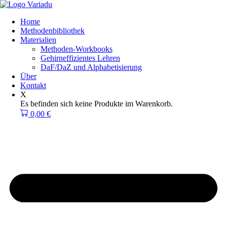
Zum
Inhalt
Home
springen
Methodenbibliothek
Materialien
Methoden-Workbooks
Gehirneffizientes Lehren
DaF/DaZ und Alphabetisierung
Über
Kontakt
X
Es befinden sich keine Produkte im Warenkorb.
0,00
€