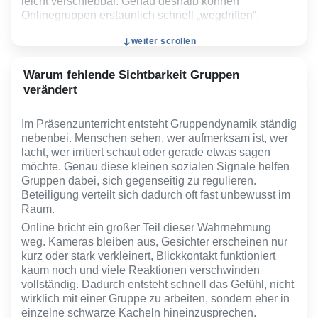
leicht verschiebbar. Genau deshalb können
Onlinegruppen erstaunlich schnell „wegdriften“,
obwohl technisch alles funktioniert und niemand
weiter scrollen
sichtbar stört.
Hinzu kommt, dass Bildschirmkommunikation das
Warum fehlende Sichtbarkeit Gruppen
Gehirn anders belastet. Viele Prozesse laufen
verändert
gleichzeitig: Zuhören, Bildschirme fokussieren, eigene
Wirkung kontrollieren, technische Reize verarbeiten
und soziale Informationen aus stark reduzierten
Im Präsenzunterricht entsteht Gruppendynamik ständig
Signalen lesen. Diese dauerhafte Mikroanstrengung
nebenbei. Menschen sehen, wer aufmerksam ist, wer
erzeugt oft schneller mentale Erschöpfung als
lacht, wer irritiert schaut oder gerade etwas sagen
vergleichbare Situationen im Präsenzraum.
möchte. Genau diese kleinen sozialen Signale helfen
Gruppen dabei, sich gegenseitig zu regulieren.
Deshalb reicht es im Onlineunterricht häufig nicht aus,
Beteiligung verteilt sich dadurch oft fast unbewusst im
Inhalte einfach digital zu übertragen. Beteiligung muss
Raum.
deutlich bewusster aufgebaut, sichtbar gemacht und
stabilisiert werden als in physischen Lernräumen.
Online bricht ein großer Teil dieser Wahrnehmung
weg. Kameras bleiben aus, Gesichter erscheinen nur
kurz oder stark verkleinert, Blickkontakt funktioniert
kaum noch und viele Reaktionen verschwinden
vollständig. Dadurch entsteht schnell das Gefühl, nicht
wirklich mit einer Gruppe zu arbeiten, sondern eher in
einzelne schwarze Kacheln hineinzusprechen.