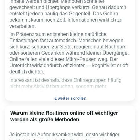
Inhalte werden dichter, Methoden schneller
gewechselt und Übergänge verkürzt. Genau dadurch
entsteht jedoch häufig das Gegenteil: Das Gehirn
bekommt kaum noch Zeit, Informationen wirklich zu
verarbeiten.
Im Präsenzraum entstehen kleine natürliche
Entlastungen fast automatisch. Menschen bewegen
sich kurz, schauen zur Seite, reagieren auf Nachbarn
oder sortieren Gedanken während kleiner Übergänge.
Online fallen viele dieser Mikro-Pausen weg. Der
Unterricht wirkt dadurch effizienter — kognitiv ist er oft
deutlich dichter.
Interessant ist deshalb, dass Onlinegruppen häufig
nicht mehr Aktivität brauchen, sondern mehr
Verarbeitung. Kurze Denkzeiten, sichtbare
weiter scrollen
Zusammenfassungen oder klare Fokusmomente
wirken online oft stärker als zusätzliche Inhalte. Sobald
alles permanent weiterläuft, entsteht schnell das
Warum kleine Routinen online oft wichtiger
Gefühl, nur noch „mitzukommen“, statt wirklich zu
werden als große Methoden
lernen.
Gerade erfahrene Lehrende unterschätzen diesen
Je instabiler Aufmerksamkeit wird, desto wichtiger
Effekt häufig, weil Stille online schneller unangenehm