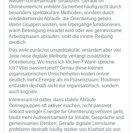
werden vorhersehbare Strukturen. Gerade im
wirkt. Dabei sind genau diese kurzen ruhigen
Onlineunterricht entsteht Sicherheit häufig nicht durch
Momente oft entscheidend dafür, dass Gedanken
besonders spektakuläre Methoden, sondern durch
überhaupt verarbeitet und nicht nur konsumiert
wiederkehrende Abläufe, die Orientierung geben.
werden.
Wenn Gruppen wissen, wie Übergänge funktionieren,
wann Beteiligung erwartet wird oder wie gemeinsame
Arbeitsphasen ablaufen, sinkt die innere Reibung
deutlich.
Das wirkt zunächst unspektakulär, verändert aber viel.
Jede neue digitale Methode verlangt zusätzliche
Orientierung: Wo muss ich klicken? Wann spreche
ich? Was passiert jetzt? Genau diese kleinen
organisatorischen Unsicherheiten kosten online
deutlich mehr Energie als im Präsenzraum. Routinen
entlasten deshalb nicht nur organisatorisch, sondern
auch kognitiv.
Interessant ist dabei, dass stabile Abläufe
Onlinegruppen oft aktiver machen, nicht passiver.
Sobald weniger Energie für Orientierung verloren geht,
bleibt mehr Aufmerksamkeit für Inhalte, Gespräche und
gemeinsames Denken. Gerade digitale Lernräume
profitieren deshalb häufig stärker von Klarheit als von