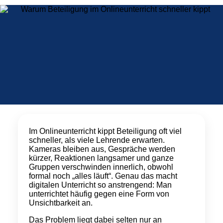
Warum Beteiligung im
Im Onlineunterricht kippt Beteiligung oft viel
Onlineunterricht schneller
schneller, als viele Lehrende erwarten.
Kameras bleiben aus, Gespräche werden
kippt
kürzer, Reaktionen langsamer und ganze
Gruppen verschwinden innerlich, obwohl
formal noch „alles läuft“. Genau das macht
digitalen Unterricht so anstrengend: Man
unterrichtet häufig gegen eine Form von
Unsichtbarkeit an.
Das Problem liegt dabei selten nur an