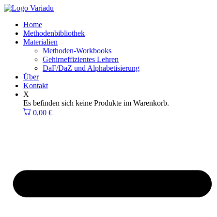
Zum
Inhalt
Home
springen
Methodenbibliothek
Materialien
Methoden-Workbooks
Gehirneffizientes Lehren
DaF/DaZ und Alphabetisierung
Über
Kontakt
X
Es befinden sich keine Produkte im Warenkorb.
0,00
€