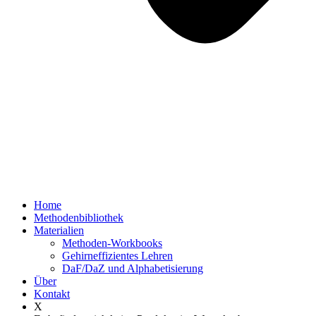
Home
Methodenbibliothek
Materialien
Methoden-Workbooks
Gehirneffizientes Lehren
DaF/DaZ und Alphabetisierung
Über
Kontakt
X