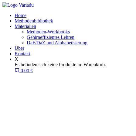
Zum
Inhalt
Home
springen
Methodenbibliothek
Materialien
Methoden-Workbooks
Gehirneffizientes Lehren
DaF/DaZ und Alphabetisierung
Über
Kontakt
X
Es befinden sich keine Produkte im Warenkorb.
0,00
€