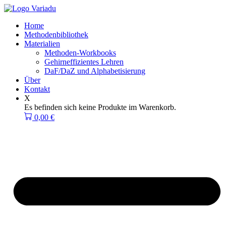
Zum
Inhalt
Home
springen
Methodenbibliothek
Materialien
Methoden-Workbooks
Gehirneffizientes Lehren
DaF/DaZ und Alphabetisierung
Über
Kontakt
X
Es befinden sich keine Produkte im Warenkorb.
0,00
€