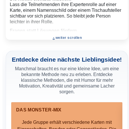
Lass die Teilnehmenden ihre Expertenrolle auf einer
Karte, einem Namensschild oder einem Tischaufsteller
sichtbar vor sich platzieren. So bleibt jede Person
leichter in ihrer Rolle.
Fragen statt Lösungen fördern.
Wenn eine Gruppe ins Stocken gerät, stelle offene
weiter scrollen
Fragen, statt neue Ideen vorzugeben. Das hält die
Diskussion lebendig und stärkt die Eigeninitiative.
Entdecke deine nächste Lieblingsidee!
Manchmal braucht es nur eine kleine Idee, um eine
bekannte Methode neu zu erleben. Entdecke
klassische Methoden, die mit Humor für mehr
Motivation, Kreativität und gemeinsame Lacher
sorgen.
DAS MONSTER-MIX
Jede Gruppe erhält verschiedene Karten mit