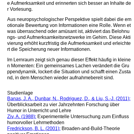
e Aufmerksamkeit und erinnerten sich besser an Inhalte de
r Vorlesung.
Aus neuropsychologischer Perspektive spielt dabei die em
otionale Bewertung von Informationen eine Rolle. Wenn et
was überraschend oder amüsant ist, aktiviert das Belohnu
ngs- und Aufmerksamkeitsnetzwerke im Gehirn. Diese Akti
vierung erhöht kurzfristig die Aufmerksamkeit und erleichte
rt die Speicherung neuer Informationen.
Im Lernraum zeigt sich genau dieser Effekt häufig in kleine
n Momenten: Ein gemeinsames Lachen verändert die Gru
ppendynamik, lockert die Situation und schafft einen Zusta
nd, in dem Menschen wieder aufnahmebereit sind.
Studienlage
Banas, J. A., Dunbar, N., Rodriguez, D., & Liu, S.-J. (2011):
Überblicksarbeit zu vier Jahrzehnten Forschung über
Humor in Unterricht und Lehre
Ziv, A. (1988):
Experimentelle Untersuchung zum Einfluss
humorvoller Lehrmethoden
Fredrickson, B. L. (2001):
Broaden-and-Build-Theorie