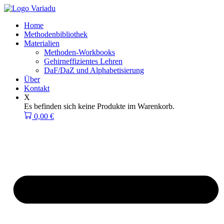
Zum
Inhalt
Home
springen
Methodenbibliothek
Materialien
Methoden-Workbooks
Gehirneffizientes Lehren
DaF/DaZ und Alphabetisierung
Über
Kontakt
X
Es befinden sich keine Produkte im Warenkorb.
0,00
€