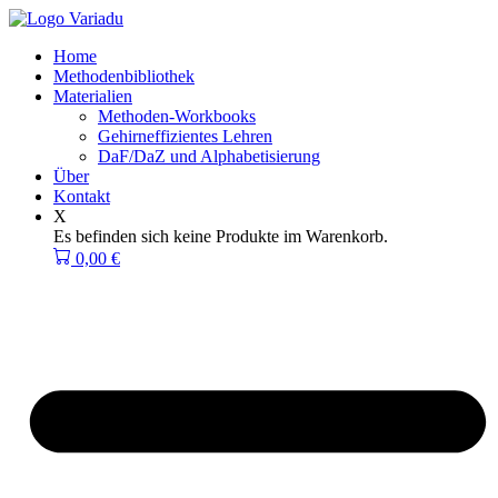
Zum
Inhalt
Home
springen
Methodenbibliothek
Materialien
Methoden-Workbooks
Gehirneffizientes Lehren
DaF/DaZ und Alphabetisierung
Über
Kontakt
X
Es befinden sich keine Produkte im Warenkorb.
0,00
€