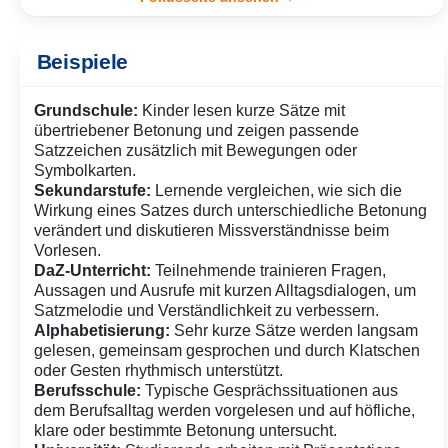
dir, warum Aufgaben der eigentliche
mit Pfeilen oder Linien die Satzmelodie in den Text ein.
Steuerhebel sind – und woran du erkennst,
Besonders hilfreich für Phonetik und DaZ-Unterricht.
ob sie wirklich Denken auslösen.
Satzzeichen-Rhythmus:
Punkte, Fragen oder
Beispiele
Ausrufezeichen werden zusätzlich geklatscht, gestampft
oder mit Instrumenten begleitet, um Sprachrhythmus
Grundschule:
Kinder lesen kurze Sätze mit
körperlich erfahrbar zu machen.
übertriebener Betonung und zeigen passende
Satzzeichen zusätzlich mit Bewegungen oder
Symbolkarten.
Sekundarstufe:
Lernende vergleichen, wie sich die
Wirkung eines Satzes durch unterschiedliche Betonung
verändert und diskutieren Missverständnisse beim
Vorlesen.
DaZ-Unterricht:
Teilnehmende trainieren Fragen,
Aussagen und Ausrufe mit kurzen Alltagsdialogen, um
Satzmelodie und Verständlichkeit zu verbessern.
Alphabetisierung:
Sehr kurze Sätze werden langsam
gelesen, gemeinsam gesprochen und durch Klatschen
oder Gesten rhythmisch unterstützt.
Berufsschule:
Typische Gesprächssituationen aus
dem Berufsalltag werden vorgelesen und auf höfliche,
klare oder bestimmte Betonung untersucht.