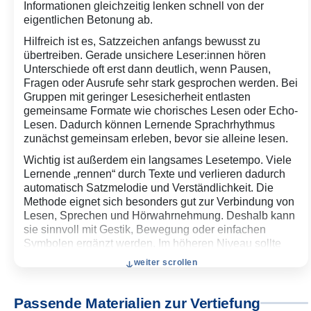
Informationen gleichzeitig lenken schnell von der
eigentlichen Betonung ab.
Hilfreich ist es, Satzzeichen anfangs bewusst zu
übertreiben. Gerade unsichere Leser:innen hören
Unterschiede oft erst dann deutlich, wenn Pausen,
Fragen oder Ausrufe sehr stark gesprochen werden. Bei
Gruppen mit geringer Lesesicherheit entlasten
gemeinsame Formate wie chorisches Lesen oder Echo-
Lesen. Dadurch können Lernende Sprachrhythmus
zunächst gemeinsam erleben, bevor sie alleine lesen.
Wichtig ist außerdem ein langsames Lesetempo. Viele
Lernende „rennen“ durch Texte und verlieren dadurch
automatisch Satzmelodie und Verständlichkeit. Die
Methode eignet sich besonders gut zur Verbindung von
Lesen, Sprechen und Hörwahrnehmung. Deshalb kann
sie sinnvoll mit Gestik, Bewegung oder einfachen
Symbolen ergänzt werden. Im höheren Niveau sollte
der Fokus stärker auf Wirkung und Bedeutung liegen:
weiter scrollen
Wie verändert sich ein Satz durch andere Betonung?
Wann klingt etwas freundlich, überrascht, unsicher oder
streng?
Passende Materialien zur Vertiefung