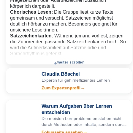
Fragezeichen oder Ausrufezeichen zusätzlich
körperlich dargestellt.
Chorisches Lesen:
Die Gruppe liest kurze Texte
gemeinsam und versucht, Satzzeichen möglichst
deutlich hörbar zu machen. Besonders geeignet für
unsichere Leser:innen.
Satzzeichenkarten:
Während jemand vorliest, zeigen
die Zuhörenden passende Satzzeichenkarten hoch. So
wird die Aufmerksamkeit auf Satzmelodie und
Sprachrhythmus gelenkt.
Dialoglesen:
Kurze Dialoge werden mit
weiter scrollen
unterschiedlicher Betonung gespielt. Die Wirkung von
Fragen, Überraschung oder Emotionen wird dadurch
Claudia Böschel
direkt hörbar.
Expertin für gehirneffizientes Lehren
Satzzeichen weglassen:
Ein Text ohne Satzzeichen
→
Zum Expertenprofil
wird vorgelesen oder ergänzt. Die Gruppe entscheidet
gemeinsam, welche Satzzeichen sinnvoll wären und
wie sich dadurch die Betonung verändert.
Warum Aufgaben über Lernen
Theaterlesen:
Texte werden besonders übertrieben
entscheiden
gelesen — langsam, wütend, flüsternd, überrascht oder
Die meisten Lernprobleme entstehen nicht
sehr dramatisch. Dadurch wird Satzmelodie oft deutlich
durch Methoden oder Inhalte, sondern durch
bewusster wahrgenommen.
schlecht gebaute Aufgaben. Diese Seite zeigt
Hörspur markieren:
Lernende zeichnen beim Zuhören
→
Fokusseite ansehen