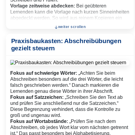
Vorlage zeitweise abdecken:
Bei geübteren
Lernenden kann die Vorlage nach kurzen Sinneinheiten
abgedeckt werden. So wird aus reinem Kopieren ein
kurzer Merk- und Schreibprozess: Lesen, behalten,
weiter scrollen
schreiben, kontrollieren.
Fehler sichtbar kontrollieren:
Nach dem Schreiben
Praxisbaukasten: Abschreibübungen
vergleichen die Lernenden ihre Fassung mit der
gezielt steuern
Vorlage. Fehler werden nicht nur verbessert, sondern
markiert: Wo ist etwas ausgelassen, vertauscht, falsch
geschrieben oder beim Satzzeichen übersehen
worden?
Kurze Auswertung anschließen:
Sammle nicht jeden
Fokus auf schwierige Wörter:
„Achten Sie beim
Einzelfehler im Plenum, sondern frage nach Mustern.
Abschreiben besonders auf die drei Wörter, die leicht
Hilfreich sind Fragen wie: „Welche Stelle war
falsch geschrieben werden.“ Danach markieren die
schwierig?“, „Welche Wörter mussten Sie besonders
Lernenden genau diese Wörter in ihrer Abschrift.
genau anschauen?“ oder „Welche Fehlerart ist Ihnen
Fokus auf Satzzeichen:
„Schreiben Sie den Text ab
aufgefallen?“
und prüfen Sie anschließend nur die Satzzeichen.“
Diese Begrenzung verhindert, dass die Kontrolle zu
groß und ungenau wird.
Fokus auf Wortabstände:
„Prüfen Sie nach dem
Abschreiben, ob jedes Wort klar vom nächsten getrennt
ist.“ Das passt besonders bei Alphabetisierung,