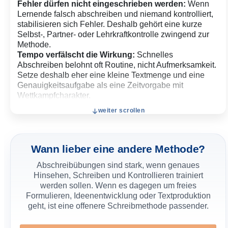
Fehler dürfen nicht eingeschrieben werden:
Wenn
Lernende falsch abschreiben und niemand kontrolliert,
stabilisieren sich Fehler. Deshalb gehört eine kurze
Selbst-, Partner- oder Lehrkraftkontrolle zwingend zur
Methode.
Tempo verfälscht die Wirkung:
Schnelles
Abschreiben belohnt oft Routine, nicht Aufmerksamkeit.
Setze deshalb eher eine kleine Textmenge und eine
Genauigkeitsaufgabe als eine Zeitvorgabe mit
Wettkampfcharakter.
Kontrolle braucht ein klares Suchraster:
weiter scrollen
„Vergleichen Sie noch einmal“ reicht vielen Lernenden
nicht. Besser ist eine konkrete Prüffrage: „Fehlt ein
Wort?“, „Stimmen alle Satzzeichen?“, „Sind die
Wortabstände klar?“ oder „Sind die schwierigen Wörter
Wann lieber eine andere Methode?
genau übernommen?“
Abschreibübungen sind stark, wenn genaues
Abschreiben darf nicht als Strafe erscheinen:
Hinsehen, Schreiben und Kontrollieren trainiert
Sobald Abschreiben mit Ärger, Disziplinierung oder
werden sollen. Wenn es dagegen um freies
Strafarbeit verbunden ist, verliert die Methode ihren
Formulieren, Ideenentwicklung oder Textproduktion
Lernwert. Rahme sie als Genauigkeitstraining und
geht, ist eine offenere Schreibmethode passender.
mache transparent, woran die Lernenden anschließend
ihren Fortschritt erkennen.