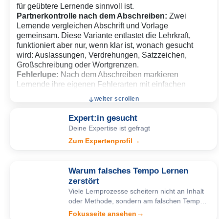
für geübtere Lernende sinnvoll ist.
Partnerkontrolle nach dem Abschreiben:
Zwei
Lernende vergleichen Abschrift und Vorlage
gemeinsam. Diese Variante entlastet die Lehrkraft,
funktioniert aber nur, wenn klar ist, wonach gesucht
wird: Auslassungen, Verdrehungen, Satzzeichen,
Großschreibung oder Wortgrenzen.
Fehlerlupe:
Nach dem Abschreiben markieren
Lernende ihre eigenen Fehlerarten mit einfachen
Zeichen oder Farben. Das eignet sich besonders, wenn
weiter scrollen
nicht die Anzahl der Fehler, sondern wiederkehrende
Muster sichtbar werden sollen.
Expert:in gesucht
Lücken-Abschreiben:
Einzelne Wörter, Endungen
Deine Expertise ist gefragt
oder Satzzeichen werden in der Vorlage ausgelassen
→
Zum Expertenprofil
und beim Abschreiben ergänzt. Diese Variante
verbindet genaues Übertragen mit bewusstem
Sprachhandeln und passt gut für Rechtschreibung,
Warum falsches Tempo Lernen
Grammatik oder Fachwortschatz.
zerstört
Abschreibtraining in kurzen Serien:
Die gleiche
Viele Lernprozesse scheitern nicht an Inhalt
Übungslogik wird über mehrere Tage oder Wochen mit
oder Methode, sondern am falschen Tempo.
kleinen, steigenden Anforderungen wiederholt. So wird
Diese Seite zeigt dir, woran du erkennst, ob
aus der einzelnen Abschreibübung ein
→
Fokusseite ansehen