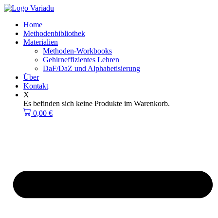
Zum
Inhalt
Home
springen
Methodenbibliothek
Materialien
Methoden-Workbooks
Gehirneffizientes Lehren
DaF/DaZ und Alphabetisierung
Über
Kontakt
X
Es befinden sich keine Produkte im Warenkorb.
0,00
€