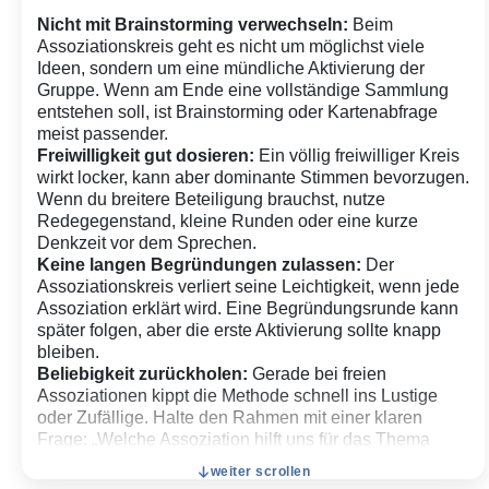
Nicht mit Brainstorming verwechseln:
Beim
Assoziationskreis geht es nicht um möglichst viele
Ideen, sondern um eine mündliche Aktivierung der
Gruppe. Wenn am Ende eine vollständige Sammlung
entstehen soll, ist Brainstorming oder Kartenabfrage
meist passender.
Freiwilligkeit gut dosieren:
Ein völlig freiwilliger Kreis
wirkt locker, kann aber dominante Stimmen bevorzugen.
Wenn du breitere Beteiligung brauchst, nutze
Redegegenstand, kleine Runden oder eine kurze
Denkzeit vor dem Sprechen.
Keine langen Begründungen zulassen:
Der
Assoziationskreis verliert seine Leichtigkeit, wenn jede
Assoziation erklärt wird. Eine Begründungsrunde kann
später folgen, aber die erste Aktivierung sollte knapp
bleiben.
Beliebigkeit zurückholen:
Gerade bei freien
Assoziationen kippt die Methode schnell ins Lustige
oder Zufällige. Halte den Rahmen mit einer klaren
Frage: „Welche Assoziation hilft uns für das Thema
weiter?“
weiter scrollen
Sprachdruck senken:
In DaF/DaZ, Fremdsprachen