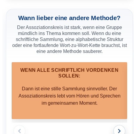
oder unsicheren Gruppen dürfen einzelne Wörter,
Halbsätze oder Wiederholungen erlaubt sein. Der Kreis
soll Sprache öffnen, nicht perfekte Beiträge erzwingen.
Wann lieber eine andere Methode?
Übergang bewusst gestalten:
Der wichtigste Moment
Der Assoziationskreis ist stark, wenn eine Gruppe
kommt nach der Runde. Ohne Anschluss bleibt der
mündlich ins Thema kommen soll. Wenn du eine
Assoziationskreis ein Warm-up; mit kurzer Sortierung
schriftliche Sammlung, eine alphabetische Struktur
wird er zum Einstieg in Thema, Begriffsfeld oder
oder eine fortlaufende Wort-zu-Wort-Kette brauchst, ist
Fragestellung.
eine andere Methode sauberer.
WENN ALLE SCHRIFTLICH VORDENKEN
SOLLEN:
Dann ist eine stille Sammlung sinnvoller. Der
Assoziationskreis lebt vom Hören und Sprechen
im gemeinsamen Moment.