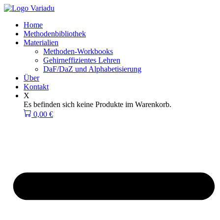
Zum
Inhalt
Home
springen
Methodenbibliothek
Materialien
Methoden-Workbooks
Gehirneffizientes Lehren
DaF/DaZ und Alphabetisierung
Über
Kontakt
X
Es befinden sich keine Produkte im Warenkorb.
0,00
€