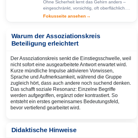
Ohne Sicherheit lernt das Gehirn anders –
eingeschränkt, vorsichtig, oft oberflächlich.
Erst wenn ein Gefühl von Stabilität entsteht,
→
Fokusseite ansehen
wird echtes Verstehen möglich.
Warum der Assoziationskreis
Beteiligung erleichtert
Der Assoziationskreis senkt die Einstiegsschwelle, weil
nicht sofort eine ausgearbeitete Antwort erwartet wird.
Kurze mündliche Impulse aktivieren Vorwissen,
Sprache und Aufmerksamkeit, während die Gruppe
zugleich hört, dass auch andere noch suchend denken.
Das schafft soziale Resonanz: Einzelne Begriffe
werden aufgegriffen, ergänzt oder kontrastiert. So
entsteht ein erstes gemeinsames Bedeutungsfeld,
bevor vertiefend gearbeitet wird.
Didaktische Hinweise