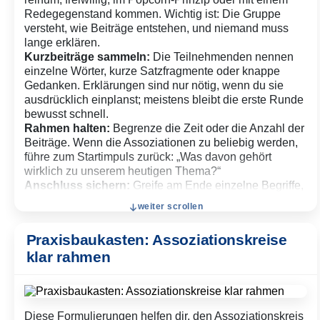
Redegegenstand kommen. Wichtig ist: Die Gruppe
versteht, wie Beiträge entstehen, und niemand muss
lange erklären.
Kurzbeiträge sammeln:
Die Teilnehmenden nennen
einzelne Wörter, kurze Satzfragmente oder knappe
Gedanken. Erklärungen sind nur nötig, wenn du sie
ausdrücklich einplanst; meistens bleibt die erste Runde
bewusst schnell.
Rahmen halten:
Begrenze die Zeit oder die Anzahl der
Beiträge. Wenn die Assoziationen zu beliebig werden,
führe zum Startimpuls zurück: „Was davon gehört
wirklich zu unserem heutigen Thema?“
Anschluss sichern:
Greife am Ende einzelne Begriffe,
Häufungen oder Gegensätze auf. Aus dem Kreis
weiter scrollen
entsteht so ein Übergang in die nächste Aufgabe, eine
Sortierung, eine Frage oder ein Gespräch.
Praxisbaukasten: Assoziationskreise
klar rahmen
Diese Formulierungen helfen dir, den Assoziationskreis