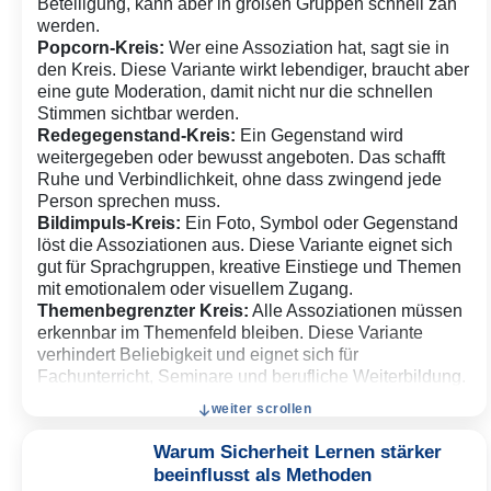
Beteiligung, kann aber in großen Gruppen schnell zäh
werden.
Popcorn-Kreis:
Wer eine Assoziation hat, sagt sie in
den Kreis. Diese Variante wirkt lebendiger, braucht aber
eine gute Moderation, damit nicht nur die schnellen
Stimmen sichtbar werden.
Redegegenstand-Kreis:
Ein Gegenstand wird
weitergegeben oder bewusst angeboten. Das schafft
Ruhe und Verbindlichkeit, ohne dass zwingend jede
Person sprechen muss.
Bildimpuls-Kreis:
Ein Foto, Symbol oder Gegenstand
löst die Assoziationen aus. Diese Variante eignet sich
gut für Sprachgruppen, kreative Einstiege und Themen
mit emotionalem oder visuellem Zugang.
Themenbegrenzter Kreis:
Alle Assoziationen müssen
erkennbar im Themenfeld bleiben. Diese Variante
verhindert Beliebigkeit und eignet sich für
Fachunterricht, Seminare und berufliche Weiterbildung.
Stummer Start, mündlicher Kreis:
Die Teilnehmenden
weiter scrollen
notieren erst ein Wort für sich und geben danach
einzelne Assoziationen in den Kreis. Das entlastet
Warum Sicherheit Lernen stärker
langsamere oder sprachlich unsichere Personen.
beeinflusst als Methoden