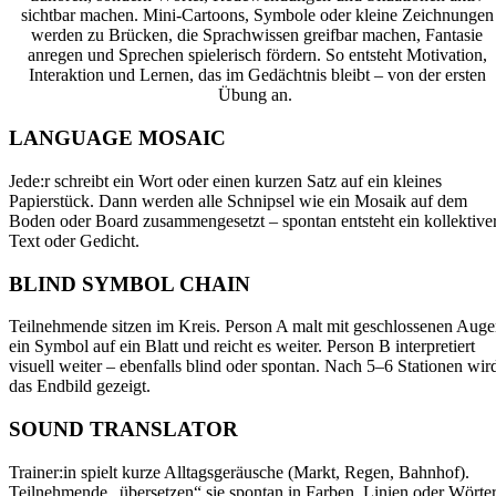
sichtbar machen
. Mini-Cartoons, Symbole oder kleine Zeichnungen
werden zu Brücken, die
Sprachwissen greifbar machen, Fantasie
anregen und Sprechen spielerisch fördern
. So entsteht Motivation,
Interaktion und Lernen, das im Gedächtnis bleibt – von der ersten
Übung an.
LANGUAGE MOSAIC
Jede:r schreibt ein Wort oder einen kurzen Satz auf ein kleines
Papierstück. Dann werden alle Schnipsel wie ein Mosaik auf dem
Boden oder Board zusammengesetzt – spontan entsteht ein kollektive
Text oder Gedicht.
BLIND SYMBOL CHAIN
Teilnehmende sitzen im Kreis. Person A malt mit geschlossenen Aug
ein Symbol auf ein Blatt und reicht es weiter. Person B interpretiert
visuell weiter – ebenfalls blind oder spontan. Nach 5–6 Stationen wir
das Endbild gezeigt.
SOUND TRANSLATOR
Trainer:in spielt kurze Alltagsgeräusche (Markt, Regen, Bahnhof).
Teilnehmende „übersetzen“ sie spontan in Farben, Linien oder Wörte