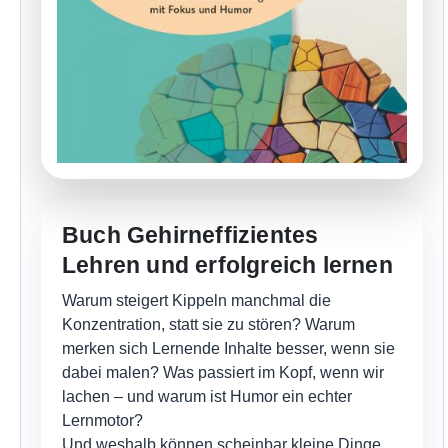
aber nie genutzt. Dadurch bleibt ihr Potenzial
ungenutzt.
Grenzen der Methode
Die Rollenbiografie eignet sich besonders für
verstehensorientierte Prozesse und Perspektivarbeit.
Für reine Wissensvermittlung oder klar strukturierte
Inhalte ist sie weniger geeignet. Außerdem benötigt sie
Zeit und eine gewisse Bereitschaft, sich auf die Rolle
einzulassen. In Gruppen, die damit wenig Erfahrung
haben, bleibt die Ausarbeitung sonst schnell
Buch Gehirneffizientes
oberflächlich.
Lehren und erfolgreich lernen
Warum steigert Kippeln manchmal die
Konzentration, statt sie zu stören? Warum
merken sich Lernende Inhalte besser, wenn sie
dabei malen? Was passiert im Kopf, wenn wir
lachen – und warum ist Humor ein echter
Lernmotor?
Und weshalb können scheinbar kleine Dinge