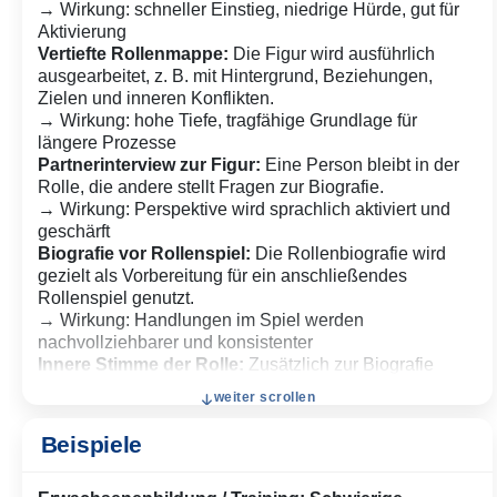
→ Wirkung: schneller Einstieg, niedrige Hürde, gut für
Aktivierung
Vertiefte Rollenmappe:
Die Figur wird ausführlich
ausgearbeitet, z. B. mit Hintergrund, Beziehungen,
Zielen und inneren Konflikten.
→ Wirkung: hohe Tiefe, tragfähige Grundlage für
längere Prozesse
Partnerinterview zur Figur:
Eine Person bleibt in der
Rolle, die andere stellt Fragen zur Biografie.
→ Wirkung: Perspektive wird sprachlich aktiviert und
geschärft
Biografie vor Rollenspiel:
Die Rollenbiografie wird
gezielt als Vorbereitung für ein anschließendes
Rollenspiel genutzt.
→ Wirkung: Handlungen im Spiel werden
nachvollziehbarer und konsistenter
Innere Stimme der Rolle:
Zusätzlich zur Biografie
formulieren die Teilnehmenden Gedanken oder innere
weiter scrollen
Monologe der Figur.
→ Wirkung: Zugang zu Motiven und inneren Konflikten
Beispiele
wird vertieft
Konfliktfokus:
Die Biografie wird gezielt auf einen