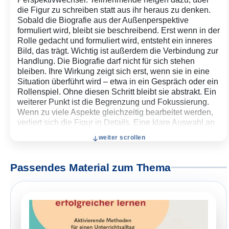
die Figur zu schreiben statt aus ihr heraus zu denken.
Sobald die Biografie aus der Außenperspektive
formuliert wird, bleibt sie beschreibend. Erst wenn in der
Rolle gedacht und formuliert wird, entsteht ein inneres
Bild, das trägt.
Wichtig ist außerdem die Verbindung zur
Handlung. Die Biografie darf nicht für sich stehen
bleiben. Ihre Wirkung zeigt sich erst, wenn sie in eine
Situation überführt wird – etwa in ein Gespräch oder ein
Rollenspiel. Ohne diesen Schritt bleibt sie abstrakt.
Ein
weiterer Punkt ist die Begrenzung und Fokussierung.
Wenn zu viele Aspekte gleichzeitig bearbeitet werden,
verliert sich die Figur in Details. Eine klare Auswahl an
Leitfragen führt oft zu mehr Tiefe als eine vollständige,
weiter scrollen
aber oberflächliche Ausarbeitung.
Typische Stolpersteine
Passendes Material zum Thema
Häufig entstehen Biografien, die nur Eigenschaften
aufzählen („freundlich“, „schüchtern“), ohne diese zu
begründen. Ebenso problematisch ist es, wenn alle
Figuren ähnlich klingen, weil sie nicht ausreichend
differenziert wurden. Ein weiterer Stolperstein ist die
fehlende Aktivierung: Die Biografie wird geschrieben,