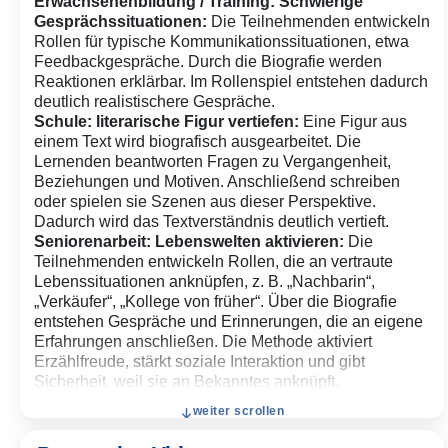
zentralen Konflikt der Figur ausgerichtet.
Erwachsenenbildung / Training: Schwierige
→ Wirkung: erhöht Spannung und Entscheidungsdichte
Gesprächssituationen:
Die Teilnehmenden entwickeln
im weiteren Verlauf
Rollen für typische Kommunikationssituationen, etwa
Lücken-Biografie:
Die Teilnehmenden erhalten
Feedbackgespräche. Durch die Biografie werden
bewusst nur fragmentarische Informationen und
Reaktionen erklärbar. Im Rollenspiel entstehen dadurch
ergänzen die fehlenden Teile selbst.
deutlich realistischere Gespräche.
→ Wirkung: aktiviert Interpretation und eigene Deutung
Schule: literarische Figur vertiefen:
Eine Figur aus
einem Text wird biografisch ausgearbeitet. Die
Lernenden beantworten Fragen zu Vergangenheit,
Beziehungen und Motiven. Anschließend schreiben
oder spielen sie Szenen aus dieser Perspektive.
Dadurch wird das Textverständnis deutlich vertieft.
Seniorenarbeit: Lebenswelten aktivieren:
Die
Teilnehmenden entwickeln Rollen, die an vertraute
Lebenssituationen anknüpfen, z. B. „Nachbarin“,
„Verkäufer“, „Kollege von früher“. Über die Biografie
entstehen Gespräche und Erinnerungen, die an eigene
Erfahrungen anschließen. Die Methode aktiviert
Erzählfreude, stärkt soziale Interaktion und gibt
Sicherheit, weil sie an Bekanntes anknüpft.
weiter scrollen