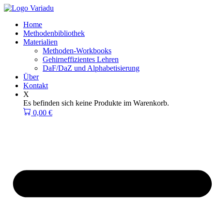
Zum
Inhalt
Home
springen
Methodenbibliothek
Materialien
Methoden-Workbooks
Gehirneffizientes Lehren
DaF/DaZ und Alphabetisierung
Über
Kontakt
X
Es befinden sich keine Produkte im Warenkorb.
0,00
€