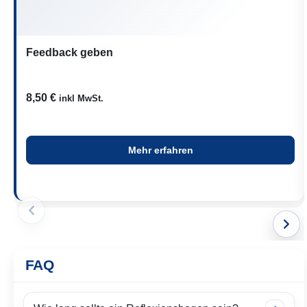
Phasen wirkt ein Reflexionsbogen oft zu schwer und
bremst eher, als dass er unterstützt. Er braucht einen
Moment von Ruhe und Konzentration, um wirklich zu
greifen.
Feedback geben
8,50
€
inkl MwSt.
Mehr erfahren
FAQ