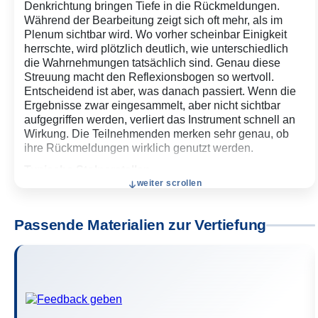
Denkrichtung bringen Tiefe in die Rückmeldungen.
Während der Bearbeitung zeigt sich oft mehr, als im
Plenum sichtbar wird. Wo vorher scheinbar Einigkeit
herrschte, wird plötzlich deutlich, wie unterschiedlich
die Wahrnehmungen tatsächlich sind. Genau diese
Streuung macht den Reflexionsbogen so wertvoll.
Entscheidend ist aber, was danach passiert. Wenn die
Ergebnisse zwar eingesammelt, aber nicht sichtbar
aufgegriffen werden, verliert das Instrument schnell an
Wirkung. Die Teilnehmenden merken sehr genau, ob
ihre Rückmeldungen wirklich genutzt werden.
Typische Stolperstellen
weiter scrollen
Zu viele Fragen überfordern und führen dazu, dass nur
noch oberflächlich ausgefüllt wird. Unklare oder zu
allgemeine Formulierungen bringen wenig Erkenntnis.
Passende Materialien zur Vertiefung
Wenn die Ergebnisse nicht erkennbar weiterverarbeitet
werden, sinkt die Motivation beim nächsten Einsatz
deutlich.
Grenzen der Methode
In sehr kurzen Formaten oder stark aktivierenden