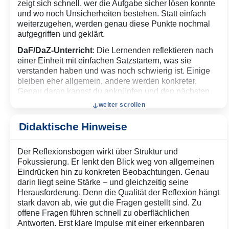
zeigt sich schnell, wer die Aufgabe sicher lösen konnte
und wo noch Unsicherheiten bestehen. Statt einfach
weiterzugehen, werden genau diese Punkte nochmal
aufgegriffen und geklärt.
DaF/DaZ-Unterricht
: Die Lernenden reflektieren nach
einer Einheit mit einfachen Satzstartern, was sie
verstanden haben und was noch schwierig ist. Einige
bleiben eher allgemein, andere werden konkreter.
Genau daran kannst du anknüpfen und den nächsten
Schritt im Unterricht besser steuern.
weiter scrollen
Coaching / Teamentwicklung
: Zwischen zwei
Didaktische Hinweise
Sitzungen nutzt eine Person einen Reflexionsbogen,
um Fortschritte und Hürden festzuhalten. Im nächsten
Gespräch wird daran angeknüpft. Dadurch wird das
Der Reflexionsbogen wirkt über Struktur und
Coaching verbindlicher und weniger abhängig von
Fokussierung. Er lenkt den Blick weg von allgemeinen
spontanen Eindrücken.
Eindrücken hin zu konkreten Beobachtungen. Genau
darin liegt seine Stärke – und gleichzeitig seine
Herausforderung. Denn die Qualität der Reflexion hängt
stark davon ab, wie gut die Fragen gestellt sind. Zu
offene Fragen führen schnell zu oberflächlichen
Antworten. Erst klare Impulse mit einer erkennbaren